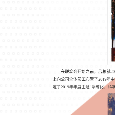
在联欢会开始之前，吕总就
20
上向公司全体员工布置了
2019
年中
定了
2019
年年度主题“系统化、科