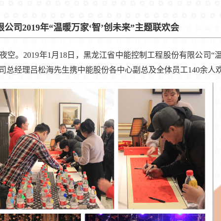
司2019年“温暖万家‘智’创未来”主题联欢会
夜空。
2019
年
1
月
18
日，黑龙江省中能控制工程股份有限公司“温
司总经理吕松海先生携中能股份各中心副总及全体员工
140
余人