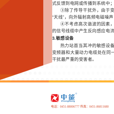
式反馈到电网或传播到系统中
③除了传导干扰外，由于
“天线”，向外辐射高频电磁噪
④不考虑高次谐波的因素
的信号线缆中产生反向感应电
3.敏感设备
热力站首当其冲的敏感设
变频器和大量动力电缆处在同
干扰最严重的受害者。
电话：0451-88006777 传真：0451-86811680