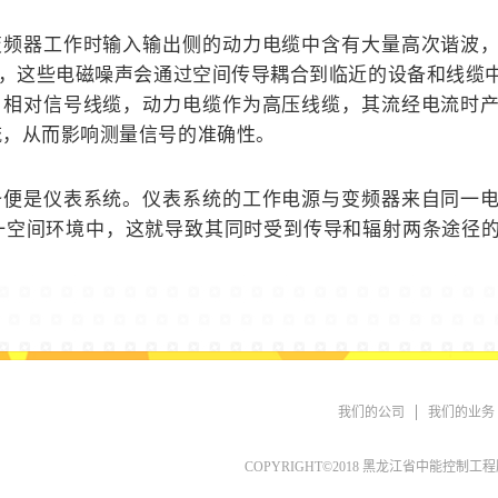
；
变频器工作时输入输出侧的动力电缆中含有大量高次谐波
声，这些电磁噪声会通过空间传导耦合到临近的设备和线缆
，相对信号线缆，动力电缆作为高压线缆，其流经电流时
流，从而影响测量信号的准确性。
备便是仪表系统。仪表系统的工作电源与变频器来自同一
一空间环境中，这就导致其同时受到传导和辐射两条途径
我们的公司
我们的业务
COPYRIGHT©2018 黑龙江省中能控制工程股