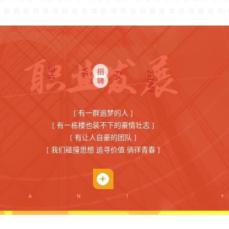
[ 有一群追梦的人 ]
[ 有一栋楼也装不下的豪情壮志 ]
[ 有让人自豪的团队 ]
[ 我们碰撞思想 追寻价值 徜徉青春 ]